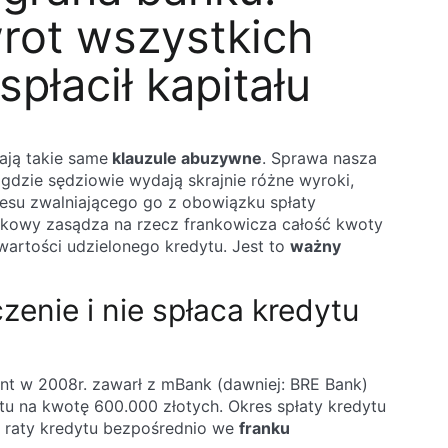
rot wszystkich
płacił kapitału
ają takie same
klauzule abuzywne
. Sprawa nasza
 gdzie sędziowie wydają skrajnie różne wyroki,
cesu zwalniającego go z obowiązku spłaty
ankowy zasądza na rzecz frankowicza całość kwoty
artości udzielonego kredytu. Jest to
ważny
enie i nie spłaca kredytu
t w 2008r. zawarł z mBank (dawniej: BRE Bank)
tu na kwotę 600.000 złotych. Okres spłaty kredytu
ał raty kredytu bezpośrednio we
franku