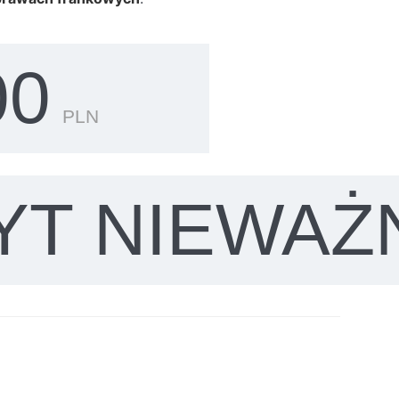
00
PLN
YT NIEWAŻ