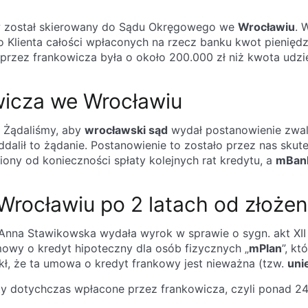
w został skierowany do Sądu Okręgowego we
Wrocławiu
. 
Klienta całości wpłaconych na rzecz banku kwot pieniędzy 
rzez frankowicza była o około 200.000 zł niż kwota udzi
wicza we Wrocławiu
. Żądaliśmy, aby
wrocławski sąd
wydał postanowienie zwaln
alił to żądanie. Postanowienie to zostało przez nas skutec
ony od konieczności spłaty kolejnych rat kredytu, a
mBan
rocławiu po 2 latach od złoże
na Stawikowska wydała wyrok w sprawie o sygn. akt XII C
mowy o kredyt hipoteczny dla osób fizycznych „
mPlan
”, k
ł, że ta umowa o kredyt frankowy jest nieważna (tzw.
uni
ty dotychczas wpłacone przez frankowicza, czyli ponad 24