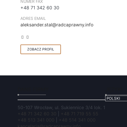
NUMER FAX
+48 71 342 60 30
ADRES EMAIL
aleksander.stal@radcaprawny.info
ZOBACZ PROFIL
DANE FIRMY
JĘZYKI
50-107 Wrocław, ul. Sukiennice 3/4 lok. 1
+48 71 342 60 30
|
+48 71 719 55 55
+48 513 341 000
|
+48 514 341 000
kancelaria@radcaprawny.info