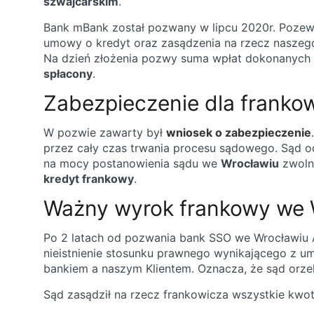
szwajcarskim
.
Bank mBank został pozwany w lipcu 2020r. Poze
umowy o kredyt oraz zasądzenia na rzecz naszego 
Na dzień złożenia pozwy suma wpłat dokonanych p
spłacony
.
Zabezpieczenie dla franko
W pozwie zawarty był
wniosek o zabezpieczenie
przez cały czas trwania procesu sądowego. Sąd odd
na mocy postanowienia sądu we
Wrocławiu
zwolni
kredyt frankowy
.
Ważny wyrok frankowy we W
Po 2 latach od pozwania bank SSO we Wrocławiu An
nieistnienie stosunku prawnego wynikającego z u
bankiem a naszym Klientem. Oznacza, że sąd orzek
Sąd zasądził na rzecz frankowicza wszystkie kwo