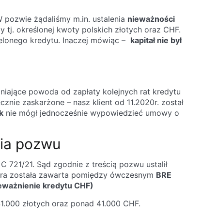
W pozwie żądaliśmy m.in. ustalenia
nieważności
tj. określonej kwoty polskich złotych oraz CHF.
elonego kredytu. Inaczej mówiąc –
kapitał nie był
iające powoda od zapłaty kolejnych rat kredytu
znie zaskarżone – nasz klient od 11.2020r. został
k
nie mógł jednocześnie wypowiedzieć umowy o
nia pozwu
 721/21. Sąd zgodnie z treścią pozwu ustalił
tóra została zawarta pomiędzy ówczesnym
BRE
eważnienie kredytu CHF)
1.000 złotych oraz ponad 41.000 CHF.