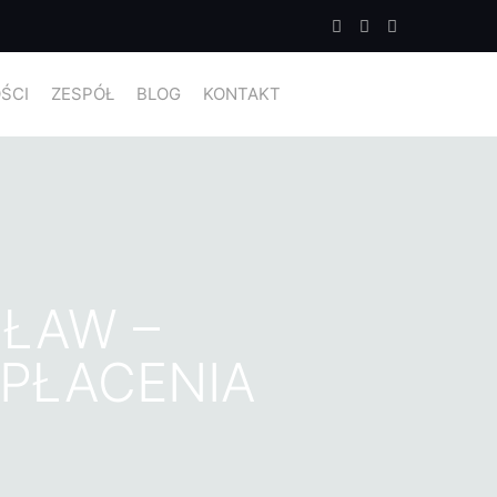
ŚCI
ZESPÓŁ
BLOG
KONTAKT
ŁAW –
PŁACENIA