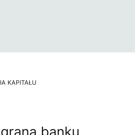
A KAPITAŁU
grana banku.