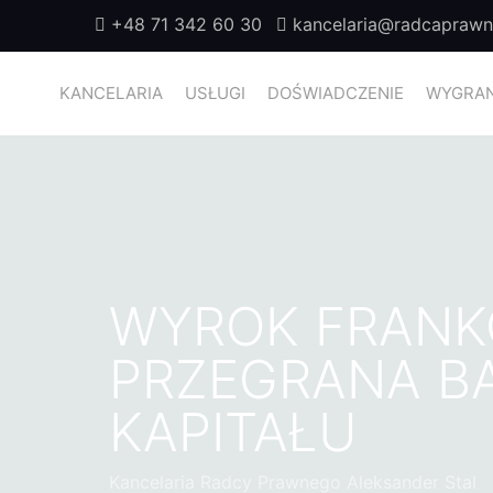
+48 71 342 60 30
kancelaria@radcaprawny
KANCELARIA
USŁUGI
DOŚWIADCZENIE
WYGRAN
WYROK FRANK
PRZEGRANA B
KAPITAŁU
Kancelaria Radcy Prawnego Aleksander Stal