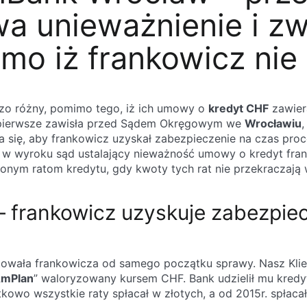
a unieważnienie i zw
mo iż frankowicz nie s
zo różny, pomimo tego, iż ich umowy o
kredyt CHF
zawier
Po pierwsze zawisła przed Sądem Okręgowym we
Wrocławiu
,
a się, aby frankowicz uzyskał zabezpieczenie na czas pro
gdy w wyroku sąd ustalający nieważność umowy o kredyt fr
nym ratom kredytu, gdy kwoty tych rat nie przekraczają w
frankowicz uzyskuje zabezpiecz
owała frankowicza od samego początku sprawy. Nasz Klien
„
mPlan
” waloryzowany kursem CHF. Bank udzielił mu kredy
kowo wszystkie raty spłacał w złotych, a od 2015r. spłac