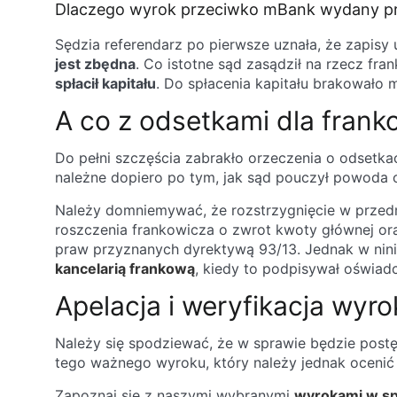
Dlaczego wyrok przeciwko mBank wydany pr
Sędzia referendarz po pierwsze uznała, że zapisy
jest zbędna
. Co istotne sąd zasądził na rzecz f
spłacił kapitału
. Do spłacenia kapitału brakowało
A co z odsetkami dla frank
Do pełni szczęścia zabrakło orzeczenia o odsetk
należne dopiero po tym, jak sąd pouczył powoda
Należy domniemywać, że rozstrzygnięcie w przed
roszczenia frankowicza o zwrot kwoty głównej ora
praw przyznanych dyrektywą 93/13. Jednak w nini
kancelarią frankową
, kiedy to podpisywał oświa
Apelacja i weryfikacja wy
Należy się spodziewać, że w sprawie będzie pos
tego ważnego wyroku, który należy jednak ocenić
Zapoznaj się z naszymi wybranymi
wyrokami w s