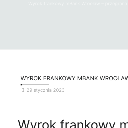
Wyrok frankowy mBank Wrocław – przegrana 
WYROK FRANKOWY MBANK WROCŁAW 
29 stycznia 2023
Wyrok frankowy m