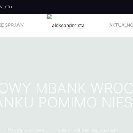
.info
E SPRAWY
AKTUALNO
OWY MBANK WROC
ANKU POMIMO NIES
Wygrane sprawy
kredyt we frankach wyroki