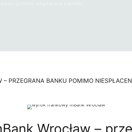
banku pomimo niespłacenia kapitału
– PRZEGRANA BANKU POMIMO NIESPŁACENI
Bank Wrocław – prze