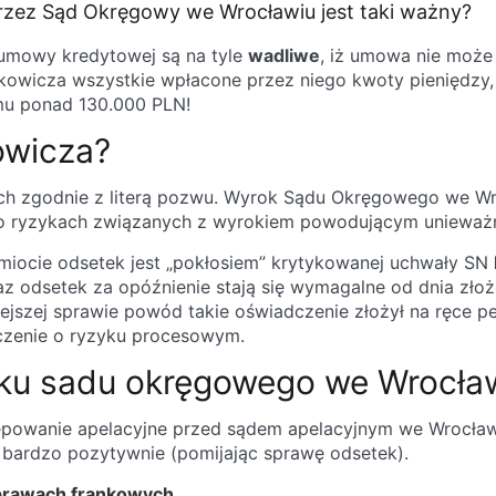
zez Sąd Okręgowy we Wrocławiu jest taki ważny?
 umowy kredytowej są na tyle
wadliwe
, iż umowa nie może
rankowicza wszystkie wpłacone przez niego kwoty pieniędz
 mu ponad 130.000 PLN!
owicza?
ach zgodnie z literą pozwu. Wyrok Sądu Okręgowego we Wr
 o ryzykach związanych z wyrokiem powodującym unieważn
miocie odsetek jest „pokłosiem” krytykowanej uchwały SN
z odsetek za opóźnienie stają się wymagalne od dnia złoż
ejszej sprawie powód takie oświadczenie złożył na ręce 
dczenie o ryzyku procesowym.
roku sadu okręgowego we Wrocł
tępowanie apelacyjne przed sądem apelacyjnym we Wrocła
 bardzo pozytywnie (pomijając sprawę odsetek).
prawach frankowych
.