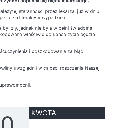
rezydent dopuścił się błędu lekarskiego.
eżytej staranności przez lekarza, już w dniu
jak przed feralnym wypadkiem.
ia był zły, jednak nie była w pełni świadoma
zkodowana właściwie do końca życia będzie
ośćuczynienia i odszkodowania za błąd
wilny uwzględnił w całości roszczenia Naszej
 uprawomocnił.
YSKANA KWOTA
00