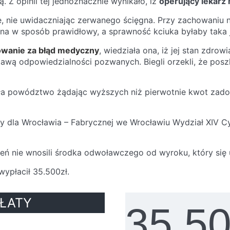
ną. Z opinii tej jednoznacznie wynikało, iż
operujący lekarz 
nie uwidaczniając zerwanego ścięgna. Przy zachowaniu nal
na w sposób prawidłowy, a sprawność kciuka byłaby taka 
wanie za błąd medyczny
, wiedziała ona, iż jej stan zdrow
wą odpowiedzialności pozwanych. Biegli orzekli, że pos
rzyła powództwo żądając wyższych niż pierwotnie kwot zad
y dla Wrocławia – Fabrycznej we Wrocławiu Wydział XIV Cy
zeń nie wnosili środka odwoławczego od wyroku, który się
 wypłacił 35.500zł.
ŁATY
UZ
35 5