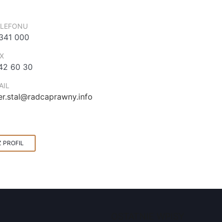
L
ELEFONU
341 000
X
42 60 30
AIL
er.stal@radcaprawny.info
 PROFIL
OSTATNIE WPISY