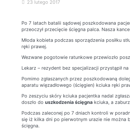
23 lutego 2017
Po 7 latach batalii sądowej poszkodowana pacj
przeoczył przecięcie ścięgna palca. Nasza kanc
Młoda kobieta podczas sporządzenia posiłku stłuk
ręki prawej.
Wezwane pogotowie ratunkowe przewiozło poszko
Lekarz – rezydent bez specjalizacji przystąpił na
Pomimo zgłaszanych przez poszkodowaną dolegliw
aparatu więzadłowego (ścięgien) kciuka ręki pra
Po zeszyciu skóry kciuka pacjentka nadal zgłasza
doszło do
uszkodzenia ścięgna
kciuka, a zabur
Podczas zaleconej po 7 dniach kontroli w poradni 
się iż kilka dni po pierwotnym urazie nie można
ścięgna.