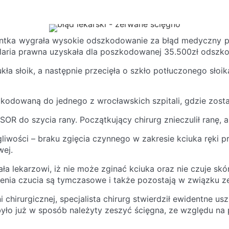
entka wygrała wysokie odszkodowanie za błąd medyczny po
elaria prawna uzyskała dla poszkodowanej 35.500zł odszk
ła słoik, a następnie przecięła o szkło potłuczonego słoika
dowaną do jednego z wrocławskich szpitali, gdzie zosta
 SOR do szycia rany. Początkujący chirurg znieczulił ranę,
ości – braku zgięcia czynnego w zakresie kciuka ręki pra
wej.
ła lekarzowi, iż nie może zginać kciuka oraz nie czuje skór
zenia czucia są tymczasowe i także pozostają w związku z
chirurgicznej, specjalista chirurg stwierdził ewidentne us
 było już w sposób należyty zeszyć ścięgna, ze względu na