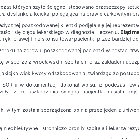
czas których szyto ścięgno, stosowano przeszczepy sztucz
ała dysfunkcja kciuka, polegająca na prawie całkowitym bra
dycznej poszkodowanej klientki podjęła się jej reprezenta
uścił się błędu lekarskiego w diagnozie i leczeniu.
Błąd m
 ręki prawej i nie skonsultował pacjentki przez bardziej d
erbku na zdrowiu poszkodowanej pacjentki w postaci trwał
ę w sporze z wrocławskim szpitalem oraz zakładem ubezpi
jakiejkolwiek kwoty odszkodowania, twierdząc że postępo
 SOR-u w dokumentacji dokonał wpisu, iż podczas rewizji
wały, iż do uszkodzenia ścięgna pacjentki musiało doj
h, w tym została sporządzona opinia przez jeden z uniwe
 nieobiektywne i stronniczo broniły szpitala i lekarza rezy