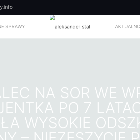
.info
E SPRAWY
AKTUALNO
ALEC NA SOR WE 
CJENTKA PO 7 LATA
AŁA WYSOKIE ODSZ
Y – NIEZESZYCIE 