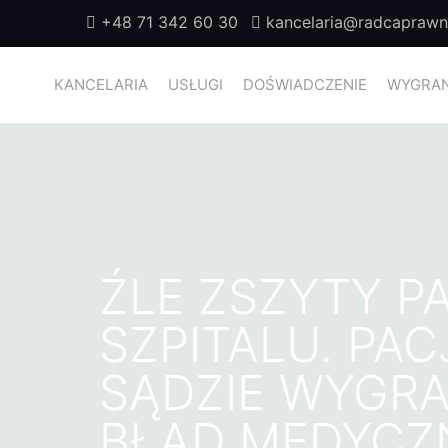
+48 71 342 60 30
kancelaria@radcaprawny
KANCELARIA
USŁUGI
DOŚWIADCZENIE
WYGRAN
ŹLE ZSZYTY P
SZPITALU. PA
SĄDZIE WYGR
BŁĄD MEDYCZN