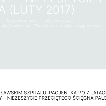
 (LUTY 2017)
Wygrane sprawy
błąd medyczny
talu. Pacjentka po 7 latach walki w sądzie wygrała wysok
ŁAWSKIM SZPITALU. PACJENTKA PO 7 LATAC
– NIEZESZYCIE PRZECIĘTEGO ŚCIĘGNA PALC