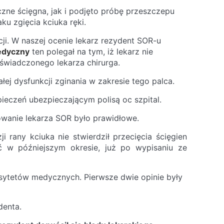
ne ścięgna, jak i podjęto próbę przeszczepu
ku zgięcia kciuka ręki.
cji. W naszej ocenie lekarz rezydent SOR-u
edyczny
ten polegał na tym, iż lekarz nie
oświadczonego lekarza chirurga.
ej dysfunkcji zginania w zakresie tego palca.
eczeń ubezpieczającym polisą oc szpital.
wanie lekarza SOR było prawidłowe.
 rany kciuka nie stwierdził przecięcia ścięgien
ść w późniejszym okresie, już po wypisaniu ze
rsytetów medycznych. Pierwsze dwie opinie były
denta.