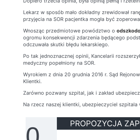
Dopiero trzecia opinia, była opinią pełną i rzetel
Lekarz w sposób mało dokładny zrewidował ranę, 
przyjęcia na SOR pacjentka mogła być zoperowa
Wnosząc przedmiotowe powództwo o
odszkodo
ogromu konsekwencji zdarzenia będącego podsta
odczuwała skutki błędu lekarskiego.
Po tak jednoznacznej opinii, Kancelarii rozsze
medyczny popełniony na SOR.
Wyrokiem z dnia 20 grudnia 2016 r. Sąd Rejonow
Klientki.
Zarówno pozwany szpital, jak i zakład ubezpiec
Na rzecz naszej klientki, ubezpieczyciel szpitala
PROPOZYCJA ZAP
0