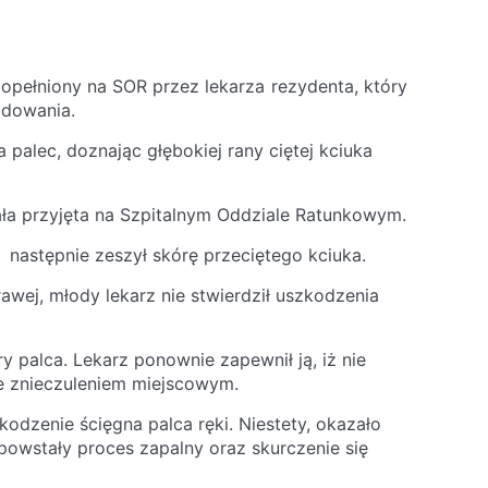
pełniony na SOR przez lekarza rezydenta, który
odowania.
 palec, doznając głębokiej rany ciętej kciuka
ła przyjęta na Szpitalnym Oddziale Ratunkowym.
 a następnie zeszył skórę przeciętego kciuka.
wej, młody lekarz nie stwierdził uszkodzenia
y palca. Lekarz ponownie zapewnił ją, iż nie
e znieczuleniem miejscowym.
zkodzenie ścięgna palca ręki. Niestety, okazało
 powstały proces zapalny oraz skurczenie się