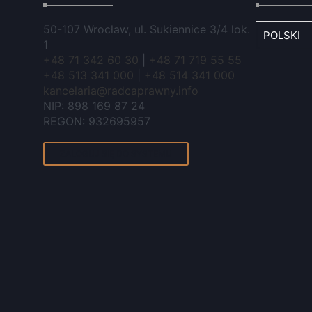
50-107 Wrocław, ul. Sukiennice 3/4 lok.
1
+48 71 342 60 30
|
+48 71 719 55 55
+48 513 341 000
|
+48 514 341 000
kancelaria@radcaprawny.info
NIP: 898 169 87 24
REGON: 932695957
ZALOGUJ SIĘ DO SYSTEMU