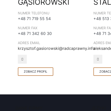
GĄSIOROWSKI
STA
NUMER TELEFONU
NUMER T
+48 71 719 55 54
+48 513 
NUMER FAX
NUMER FA
+48 71 342 60 30
+48 71 3
ADRES EMAIL
ADRES EM
krzysztof.gasiorowski@radcaprawny.info
aleksand
ZOBACZ PROFIL
ZOBACZ
DANE FIRMY
JĘZYKI