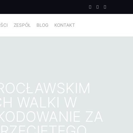
ŚCI
ZESPÓŁ
BLOG
KONTAKT
WROCŁAWSKIM
CH WALKI W
KODOWANIE ZA
PRZECIĘTEGO