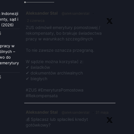
Aleksander Stal
 Indonezji
@aleksanderstal
·
nty, sąd i
2 czerwca
 (2026)
ZUS odmówił emerytury pomostowej /
6
rekompensaty, bo brakuje świadectwa
pracy w warunkach szczególnych
pracy w
To nie zawsze oznacza przegraną.
ólnych –
awo do
W sądzie można korzystać z:
 emerytury
✔ świadków
✔ dokumentów archiwalnych
6
✔ biegłych
#ZUS #EmeryturaPomostowa
#Rekompensata
Aleksander Stal
@aleksanderstal
·
31 maja
💰 Spłacasz lub spłaciłeś kredyt
gotówkowy?