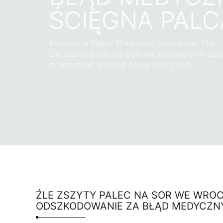
ŚCIĘGNA PALCA
Kancelaria Radcy Prawnego Aleksander Stal
Źle zszyty palec na SOR we wrocławskim szpi
przeciętego ścięgna palca (luty 2017)
ŹLE ZSZYTY PALEC NA SOR WE WROC
ODSZKODOWANIE ZA BŁĄD MEDYCZNY 